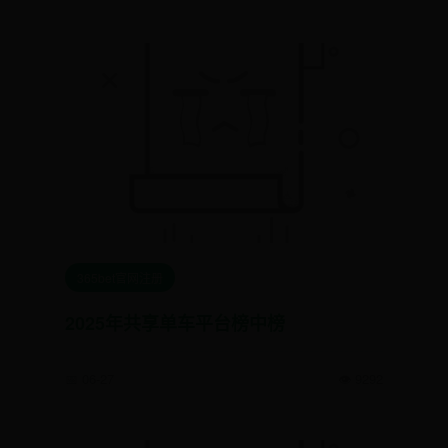
365bet官网注册
2025年共享单车平台榜中榜
📅 06-27
👁️ 9292