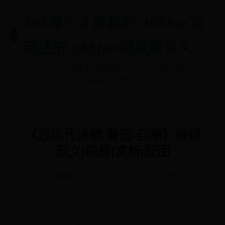
365哪个才是真的-365bet官
网注册-365bet提款要多久
首页
365哪个才是真的
365bet官网注册
365bet提款要多久
《近现代诗歌·鲁迅·自嘲》诗词
原文|题解|赏析|配图
365bet提款要多久
2025-06-27 11:08:05
admin
5902
276