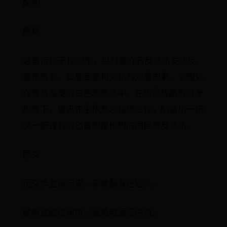
配图
题解
这首诗作于1932年，当时蒋介石反动派发动反
革命政变，实施军事和文化的双重围剿。全国处
在反共高潮的白色恐怖之中。在如此残酷的斗争
形势下，鲁迅先生依然忘我地工作，制造出一把
又一把锋利的匕首和投枪刺向国民党反动派。
原文
运交华盖欲何求，未敢翻身已碰头。
破帽遮颜过闹市，漏船载酒泛中流。