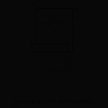
《近现代诗歌·鲁迅·自嘲》诗词原文|题解|赏析|