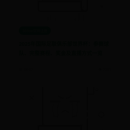
365bet官网注册
2025年国际足联俱乐部世界杯：参赛球
队、完整赛程、奖金及直播方式一览
📅 06-27
👁️ 7331