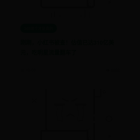
365哪个才是真的
刚刚，小红书被查！估值已达310亿美
元，吃明星流量翻车了
📅 10-08
👁️ 8292