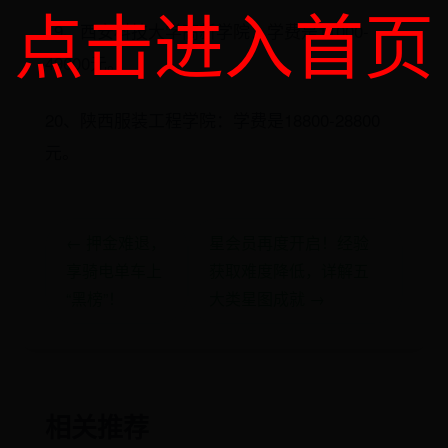
点击进入首页
19、西安科技大学高新学院：学费是11000-
49600元。
20、陕西服装工程学院：学费是18800-28800
元。
← 押金难退，
星会员再度开启！经验
享骑电单车上
获取难度降低，详解五
“黑榜”！
大类星图成就 →
相关推荐