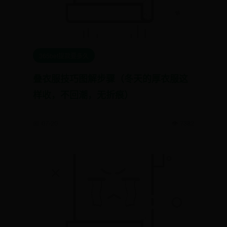
365bet提款要多久
叠衣服技巧图解步骤（冬天的厚衣服这
样收，不回潮，无折痕）
📅 07-20
👁️ 7382