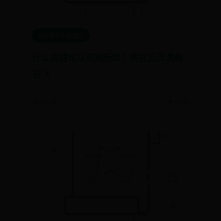
365哪个才是真的
什么英雄可以克制后羿？现在后羿满峡
谷飞
📅 10-25
👁️ 6348