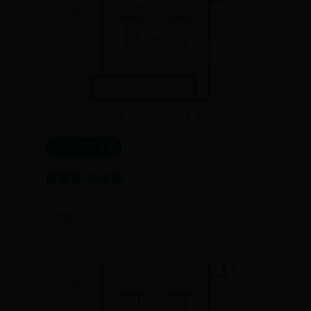
365bet官网注册
斯蒂芬·马布里
📅 07-21
👁️ 3123