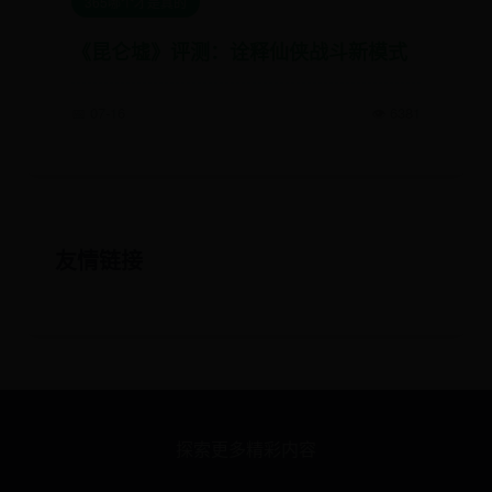
365哪个才是真的
《昆仑墟》评测：诠释仙侠战斗新模式
📅 07-16
👁️ 6381
友情链接
探索更多精彩内容