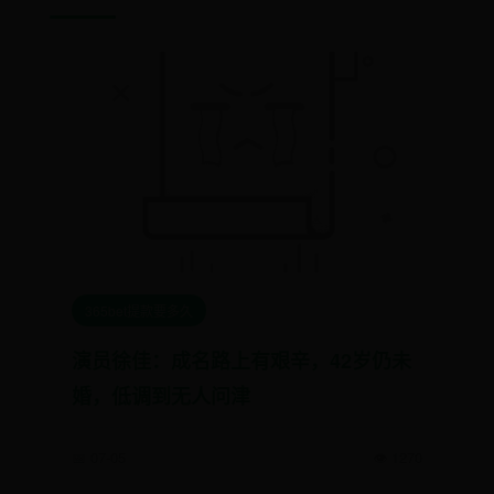
365bet提款要多久
演员徐佳：成名路上有艰辛，42岁仍未
婚，低调到无人问津
📅 07-05
👁️ 1270