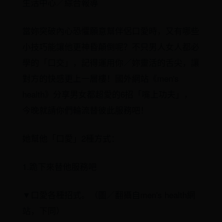
生活中心／綜合報導
當妳突破內心恐懼願意幫伴侶口愛時，又有哪些
小技巧能讓他更神昏顛倒呢？不只男人女人都必
學的「口交」，記得運用你／妳靈活的舌尖，讓
對方的快感更上一層樓！國外網站《men's
health》分享男女都超愛的6招「嘴上功夫」，
今晚就請你們輪流替彼此服務吧！
她幫他「口愛」2種方式：
1.跪下來替他服務吧
▼口愛各種招式。（圖／翻攝自men's health網
站，下同）