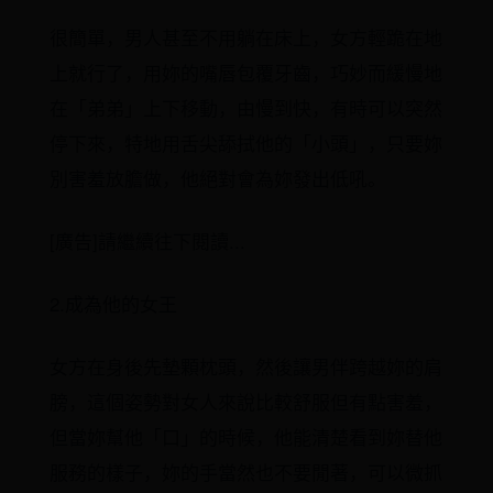
很簡單，男人甚至不用躺在床上，女方輕跪在地
上就行了，用妳的嘴唇包覆牙齒，巧妙而緩慢地
在「弟弟」上下移動，由慢到快，有時可以突然
停下來，特地用舌尖舔拭他的「小頭」，只要妳
別害羞放膽做，他絕對會為妳發出低吼。
[廣告]請繼續往下閱讀...
2.成為他的女王
女方在身後先墊顆枕頭，然後讓男伴跨越妳的肩
膀，這個姿勢對女人來說比較舒服但有點害羞，
但當妳幫他「口」的時候，他能清楚看到妳替他
服務的樣子，妳的手當然也不要閒著，可以微抓