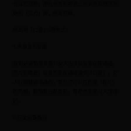
住伴侶屁股，相信他受到視覺上的刺激與感受到
妳的「努力」後，他會很爽。
他幫她「口愛」3種方式：
1.床緣邊的愛撫
找對好姿勢很重要！女人先將屁股放在床緣邊，
男方則跪著，這樣的高度超級適合「口愛」，女
人打開雙腳邀請他，當然妳可以在他很「用功」
的時候，輕輕輕扭動臀部，幫助他能更深入挑逗
妳。
2.完全顯露陰蒂