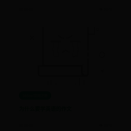
📅 06-28
👁️ 9676
365bet官网注册
为什么要学英语的作文
📅 06-28
👁️ 3910