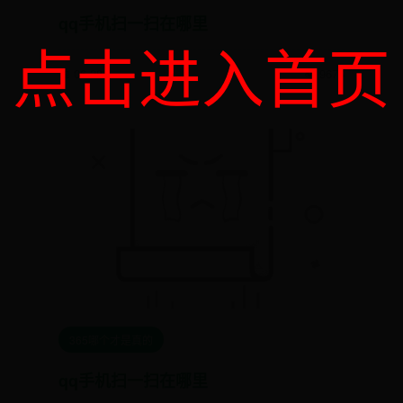
qq手机扫一扫在哪里
点击进入首页
📅 06-28
👁️ 9676
365哪个才是真的
qq手机扫一扫在哪里