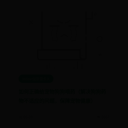
365bet提款要多久
如何正确给宠物狗狗喂药（解决狗狗药
物不适应的问题，保障宠物健康）
📅 06-28
👁️ 5667