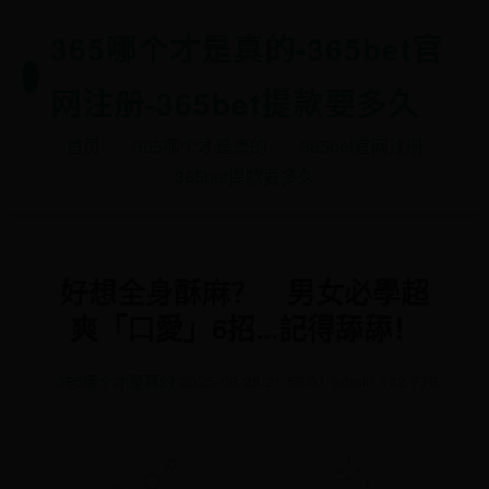
365哪个才是真的-365bet官
网注册-365bet提款要多久
首页
365哪个才是真的
365bet官网注册
365bet提款要多久
好想全身酥麻？ 男女必學超
爽「口愛」6招...記得舔舔！
365哪个才是真的
2025-06-28 21:56:01
admin
142
776