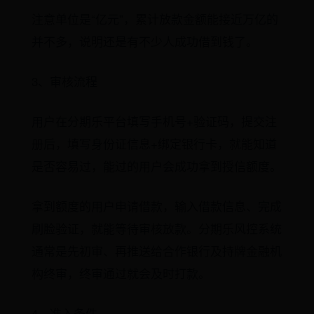
注意单位是“亿元”，累计放款金额能接近万亿的
并不多，说明还是有不少人成功借到钱了。
3、审核流程
用户在分期乐平台填写手机号+验证码，提交注
册后，填写身份证信息+绑定银行卡，就能知道
是否容易过，能过的用户会成功拿到授信额度。
拿到额度的用户申请借款，输入借款信息、完成
刷脸验证，就能等待审核放款。分期乐风控系统
通常是先初审、再推送给合作银行及持牌金融机
构终审，终审通过就会及时打款。
4、准入条件