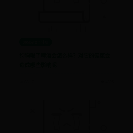
365bet官网注册
狗狗喝了啤酒会怎么样？对它的健康会
造成哪些影响呢
📅 08-17
👁️ 4825