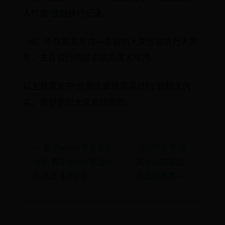
人代偿/强制执行记录。
（8）不在黑名单内—未被纳入失信被执行人名
单、未在银行内部系统的黑名单内。
以上就是关于“分期乐审核容易过吗”的相关内
容，希望能对大家有所帮助。
← 戴尔win11硬盘怎么
《DNF》黑暗
分区 戴尔win11硬盘分
武士vp技能加
区方法【详解】
点选择推荐 →