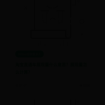
365bet提款要多久
淘宝直通车展现量什么意思？展现量怎
么计算？
📅 07-07
👁️ 6526