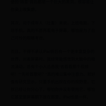
便的“随意”背后都是一个巨大的黑洞，很容易让
你染上收集癖。
其次，对于成年人（社畜）来说，上班电脑，下
班手机，真的不愿再看电子屏幕，哪怕是为了自
己可怜的眼睛考虑。
而且，不得不承认iPad背后有一个更丰富复杂的
世界。对着屏幕时，我经常能感觉到大脑中的暗
流涌动，总有个小人怂恿我“去看看那个视频
吧！”“先听首歌吧？”真的难以集中注意力。就好
像有研究显示，只要手机出现在你的视野里，它
就已经让你分心了，哪怕你并没有使用它，哪怕
它甚至是屏幕朝下放在那里。iPad也是一样。