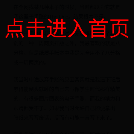
在全网找某几种本子的时候，当时都以为它就是
点击进入首页
我这辈子手账的The One。结果根本不是。
在电子手帐中我更是尝试过无数排版，除了我自
创的一种一周两页排版之外，我最喜欢的就是八
分格。但是纸质手账本中我是完全用不了八分格
或一周两页的。
我当时中途放弃手账的原因其实就是我逼下班后
累得能倒头就睡的自己去写像学生时代那样精美
的、有很多图片图表的电子手账，而我的精力和
眼睛都受不了。如果我当时允许自己随便拿出一
张纸来写写废话，反而有可能一直写下来了。