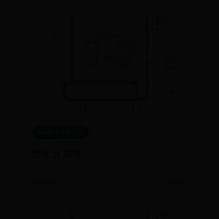
365哪个才是真的
厘米 自 英寸
📅 06-27
👁️ 9905