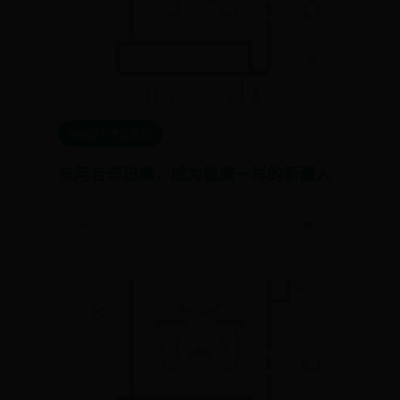
365哪个才是真的
来阿合奇猎鹰，成为雄鹰一样的新疆人
📅 06-27
👁️ 1150