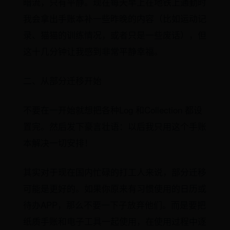
暗流，只有平静。现在每天早上在地铁上通勤时
我会拿出手账本补一些昨晚的内容（比如运动记
录、猫猫的训练情况，或者只是一些废话），但
这十几分钟让我感到非常平静幸福。
二、从部分迁移开始
不要在一开始就想把各种Log 和Collection 都设
置完。然后发下豪言壮语：以后我只用这个手账
本解决一切安排！
其实对于现在国内忙碌的打工人来说，部分迁移
可能是更好的。如果你原来有习惯使用的日历或
待办APP，那么不要一下子放弃他们。而是要把
纸质手账和电子工具一起使用，在使用过程中逐