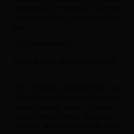
后装进简易装订环，写完了再添。它记录了我边
工作边备考的那段日子，每天的任务安排和状态
起伏。
为什么是纸笔而不是iPad？
纸笔让人更加专注，更能达到为大脑减负的目
的。
作为一个曾经长期、深度沉迷电子手帐的人（我
的网盘里至今沉睡的各种电子模板和贴纸换成实
物大概可以轻松堆满一间小屋），不得不承认
iPad电子手账确实有许多优势：随意插入图片、
排版更自由、随意使用素材等等。但是，每个方