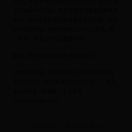
其实，手账本一直像我的一个阿贝贝。从沉迷电
子手帐的时候开始，我就不管去哪都要随身携带
iPad，因为手账在身边能给我带来安定感。现在
转为纸质手账，刚开始用的定页A5全年本，那
么厚重，每天上下班也都要带着。
最后，祝你也能尽情享受书写的快乐！
本期播客链接：S2E05 为什么我还要推荐成年
人写“日记”？--如何从零开始入坑手账 - 一潭死
水 | 小宇宙 - 听播客，上小宇宙
(xiaoyuzhoufm.com)
← 人妖视频列表
来阿合奇猎鹰，成为