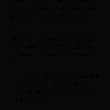
我也算一个老手账人了，为了躲避小红书推荐信
息流里无休止的各种争吵，我一般只刷“文具手
账”这个tag，把它当做我的厕所读物和临时桃
源。
但是时间久了，也能看到很多让人头疼的帖子。
诸如“P人24年的本子只写了2页，又要买25本
了，求推荐”；“谁来教教我XX排版的页面怎么
用”……
为什么觉得头疼，是因为我觉得这种提问从根本
上违背了手账的初衷。就是如果你都这样了，为
什么还非要玩手账呢？或者说，为什么还要以这
样的姿势玩手账呢？