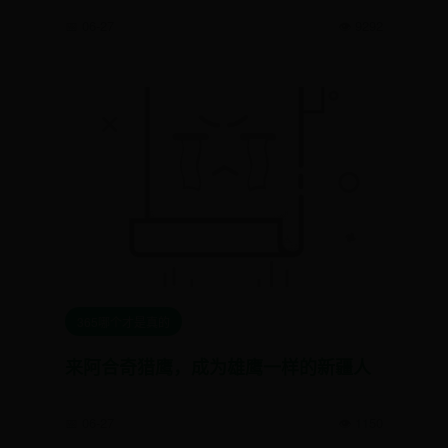
📅 06-27
👁️ 9292
365哪个才是真的
来阿合奇猎鹰，成为雄鹰一样的新疆人
📅 06-27
👁️ 1150