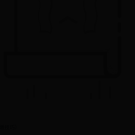
里嫩技巧）