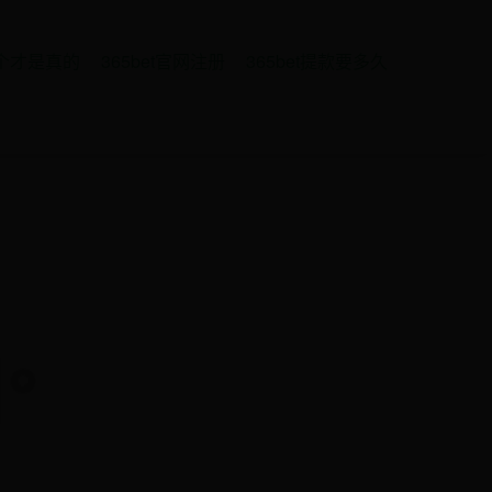
哪个才是真的
365bet官网注册
365bet提款要多久
）