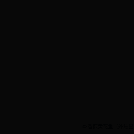
🐟香煎黄花鱼（外焦