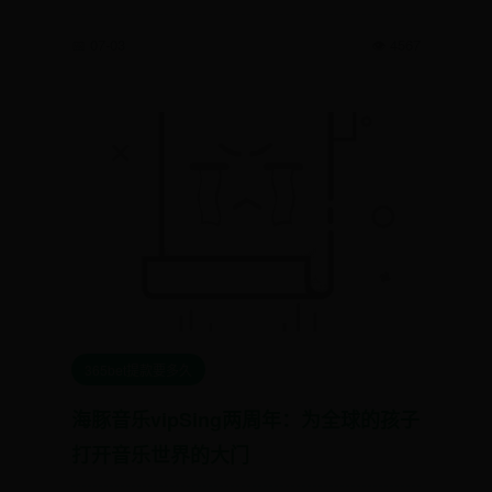
📅 07-03
👁️ 4567
365bet提款要多久
海豚音乐vipSing两周年：为全球的孩子
打开音乐世界的大门