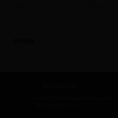
📅 08-23
👁️ 4946
友情链接
探索更多精彩内容
Copyright ©
2026
365哪个才是真的-365bet官网注册-365bet提款
要多久 All Rights Reserved.