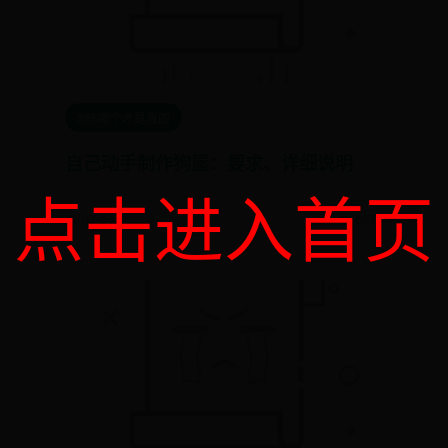
365哪个才是真的
自己动手制作狗屋：要求、详细说明
点击进入首页
📅 07-04
👁️ 6678