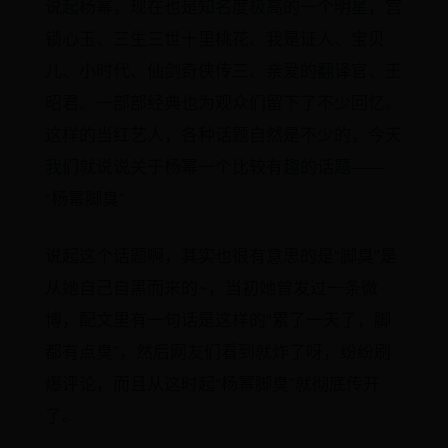
说起杨幂，现在也是知名度极高的一个明星，宫
锁心玉、三生三世十里桃花、我是证人、宝贝
儿、小时代、仙剑奇侠传三、亲爱的翻译官、王
昭君。一部部经典也为观众们留下了不少回忆。
这样的当红艺人，各种话题自然是不少的，今天
我们就说说关于杨幂一个比较有趣的话题——
“杨幂脚臭”
说起这个话题啊，其实也很有意思的是“脚臭”是
从她自己自黑而来的~，当初她曾发过一条微
博，配文里有一句话是这样的“累了一天了，脚
都有点臭”，然后网友们看到就炸了呀，纷纷刷
爆评论，而且从这时起“杨幂脚臭”就彻底传开
了。