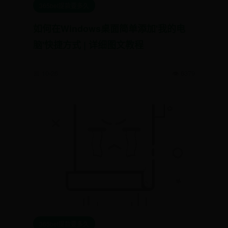
365bet提款要多久
如何在Windows桌面简单添加'我的电
脑'快捷方式 | 详细图文教程
📅 10-26
👁️ 6379
365bet提款要多久