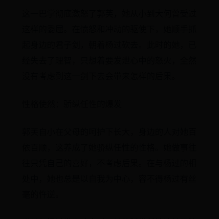
这一巴掌彻底激怒了郭芙，她从小到大何曾受过
这样的委屈。在愤怒和冲动的驱使下，她顺手抓
起身边的君子剑，朝着杨过砍去。此时的她，已
经失去了理智，只想着要发泄心中的怒火，全然
没有考虑到这一剑下去会带来怎样的后果。
性格使然：骄纵任性的爆发
郭芙自小在父母的呵护下长大，身边的人对她百
依百顺，这养成了她骄纵任性的性格。她做事往
往只凭自己的喜好，不考虑后果。在与杨过的相
处中，她也总是以自我为中心，容不得杨过有丝
毫的忤逆。