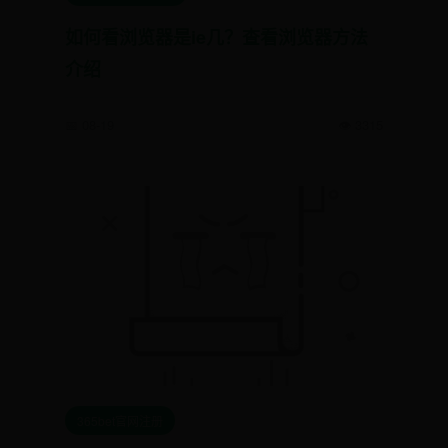
如何看浏览器是ie几？查看浏览器方法
介绍
📅 08-19
👁️ 3315
365bet官网注册