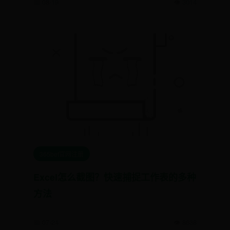
📅 08-19
👁️ 3014
365bet官网注册
Excel怎么截图？快速捕捉工作表的多种
方法
📅 07-24
👁️ 8638