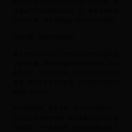
掉杨过手臂这一情节堪称全书的一大转折点，给
读者留下了极为深刻的印象。这一事件并非简单
的冲动之举，而是多种因素交织下的必然结果。
情感纠葛：爱而不得的愤怒
郭芙与杨过自幼相识，两人之间的情感纠葛贯穿
了整个故事。郭芙作为郭靖和黄蓉的长女，自小
备受宠爱，性格刁蛮任性。她对杨过有着复杂的
情感，既有少女怀春的爱慕，又有因杨过态度不
明而产生的怨恨。
杨过聪明机智、英俊潇洒，身边不乏红颜知己，
但他对小龙女情有独钟。郭芙看着杨过与小龙女
情深意笃，心中难免失落。当她得知杨过在众人