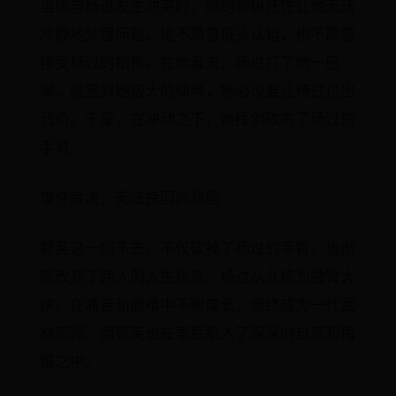
当她与杨过发生冲突时，她的骄纵任性让她无法
冷静地处理问题。她不愿意低头认错，也不愿意
接受杨过的指责。在她看来，杨过打了她一巴
掌，就是对她极大的侮辱，她必须要让杨过付出
代价。于是，在冲动之下，她挥剑砍向了杨过的
手臂。
事件余波：无法挽回的悲剧
郭芙这一剑下去，不仅砍掉了杨过的手臂，也彻
底改变了两人的人生轨迹。杨过从此成为独臂大
侠，在痛苦和磨难中不断成长，最终成为一代武
林宗师。而郭芙也在事后陷入了深深的自责和悔
恨之中。