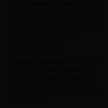
面前宣称郭芙会嫁给自己，以断武氏兄弟的念想
时，心中本有一丝窃喜。然而，当她向杨过求证
时，杨过态度模糊，还对她出言不逊。郭芙满心
的期待化为泡影，爱而不得的愤怒瞬间爆发，这
为她砍杨过手臂埋下了情感上的伏笔。
误会升级：言语冲突的激化
在郭芙向杨过求证婚事的过程中，两人的言语冲
突不断升级。郭芙本就因杨过的态度而心生不
满，此时又听到杨过提及小龙女，更是怒火中
烧。她故意说出小龙女和道士苟合行止不端的
话，试图刺激杨过。杨过听后，又气又急，一巴
掌打在了郭芙脸上。