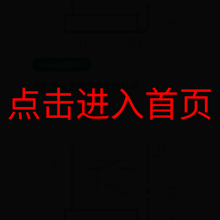
365bet提款要多久
点击进入首页
手机怎么更改游戏里的时间
📅 08-20
👁️ 8413