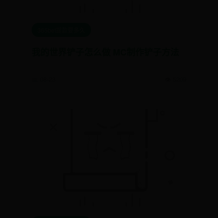
365bet提款要多久
我的世界铲子怎么做 MC制作铲子方法
📅 08-23
👁️ 5209