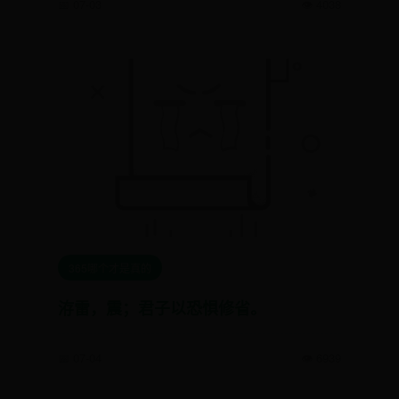
📅 07-03
👁️ 4038
365哪个才是真的
洊雷，震；君子以恐惧修省。
📅 07-04
👁️ 6939