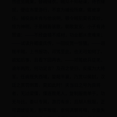
然往觅贼巢，替贼缝衣。贼众不知秘谋，待衣缝
就，便往市里游行，不意为捕役所察，辄被拿
住。捕役尚未肯与他说明，顿令贼犯莫名其妙，
惊为神明，于是贼皆骇散，朝歌复安。小子有诗
赞道：——不经盘错不成材，功业都从患难来；
——试读升卿虞氏传，一回叹赏一惊猜。——诩
既平贼，上书报功，邓骘至此，也无可如何了。
欲知后事，且看下回再表。——邓骘统兵征羌，
逾年两败，何功足言？及召之使归，反擢为大将
军。任尚既失西域，复衄平襄，乃赏以侯封，汉
廷之赏罚倒置，莫如此时！夫当日之号为良将
者，无过梁慬，慬连败羌人，复制服南单于，功
无与比，委以专阃，游刃有余；且胡人既服，正
可调彼征羌，削平叛寇，奈何满朝将相，仓皇失