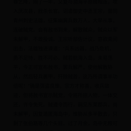
罪乞降，隔了一年，又复与渤海平原贼相连，攻
入厌次县，戕杀长官。诏遣御史中丞王宗，督同
青州刺史法雄，征集幽冀兵数万人，大举从事，
连破贼党。会有赦书到来，解散贼众，贼众以军
未解甲，不敢投诚。王宗听部佐计议，意欲乘间
出击，法雄独进谏道：“兵系凶器，战乃危机，
勇不足恃，胜不可必。贼若航海入岛，未易荡
平，今正可宣布赦书，罢兵解严，使他解散胁
从，然后轻兵裹甲，歼除贼首，这乃所谓事半功
倍呢！”确是弭盗良策。宗方才称善，收兵敛
迹，但将赦书宣示贼党，令将所掠人物，一体交
还，许令免死。贼遵令而行，嗣见东莱郡兵，尚
未解甲，因复遁匿海岛中，惟胁从多半散去，只
剩了张伯路等几个头目。过了月余，岛中无粮可