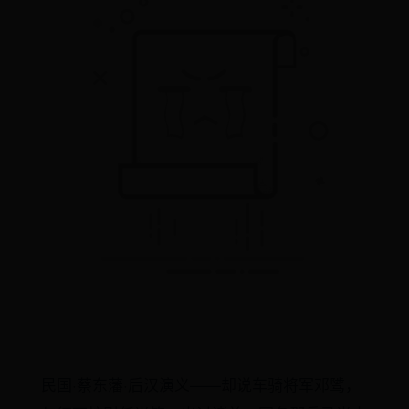
民国·蔡东藩·后汉演义——却说车骑将军邓骘，