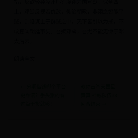
措，反欲轻弃凉州耶？虞诩为国宣猷，保全西
土，邓骘反视若仇敌，徙治朝歌，非诩之智能平
贼，则陷谋士于群贼之中，天下皆引以为戒，不
敢复闻朝廷事矣。吾嫉邓骘，吾尤不能无慊于邓
太后云。
朗读全文
← 分期借钱哪个平台
教你击杀天罡星
更靠谱？手头紧的看
黄真 神威队伍28
这篇干货就够！
回合结束 →