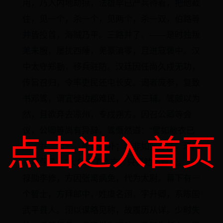
用，乃入内地劫掠，法雄早已严兵待着，把他截
住，见一个，杀一个，见两个，杀一双，伯路等
并皆授首，海贼乃平。三路并了。——是时独叛
羌未服，屡扰西陲，羌豪滇零，且进寇褒中。汉
中太守郑勤，移兵驻防。汉廷因任尚久戍无功，
传旨召归，令率吏民还屯长安。谒者庞参，复致
书邓骘，谓宜徙边郡难民，入居三辅。骘颇以为
然，且欲弃去凉州，专戍朔方。因召公卿等会
议，公卿等尚有异辞，骘慨然道：“譬如敝衣已
点击进入首页
破，并二为一，尚可完补；若非如此办法，恐两
不可保了！”大众听了此言，只得勉强赞成。光
禄勋李修，方因张禹病免，代为太尉。幕下有一
个智士，方拜郎中，姓虞名诩，字升卿，系陈国
武平县人。诩以谋略见称，故履历从详。少时失