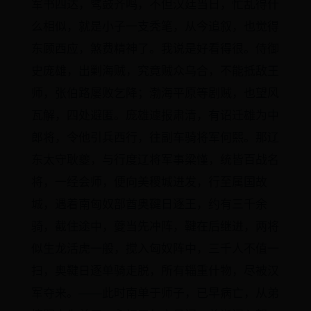
军书四达，骘鼓齐鸣，不但汉廷当日，忙乱得什
么相似，就是小子一支秃笔，从今追叙，也觉得
东顾西应，煞费精神了。我说是好看得很。侍御
史庞雄，出剿海贼，究竟贼众乌合，不能抵敌王
师，张伯路屡败乞降；渤海平原等剧贼，也望风
瓦解，四处避匿。庞雄遽报肃清，有诏迁雄为中
郎将，令他引兵西行，往副车骑将军何熙。那辽
东太守耿夔，与行度辽将军事梁慬，统皆百战名
将，一经会师，便向美稷城进发，行至属国故
城，遇着南匈奴部酋奥鞬日逐王，约有三千余
骑，截住途中，夔当先冲阵，鞬在后继进，两将
似生龙活虎一般，搅入匈奴阵中，三千人不值一
扫，奥鞬日逐单骑走脱，所有辎重什物，尽被汉
军夺来。——此时南单于师子，已早病亡，从弟