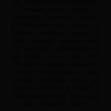
封侯，邓太后真是愦愦。惟将护羌校尉侯霸召
还，说他不能驭羌，黜为庶人，也是冤枉。即令
前西域都护段禧，代为护羌校尉。怎奈羌势日
盛，终不能制，永初三年孟春，三辅告急，因复
遣骑都尉任仁，督领诸郡屯兵，往援三辅。仁屡
战屡败，羌众越加猖獗，当煎勒姐种羌，攻陷破
羌县，钟羌攻陷临洮县，连陇西南部都尉，都被
擒去。司徒鲁恭，年近八十，乞请致仕，乃改任
大鸿胪夏勤为司徒。勤既就职，日虑国用不足，
往往仰屋兴嗟，不得已商诸太尉张禹，及司空张
敏，援照前汉入粟拜爵的故例，联名上奏，许令
吏民纳入钱谷，得为关内侯，或虎贲羽林郎，及
五官大夫府吏缇骑营士各有差。邓太后见三公同
意，自然准议。无如天灾屡降，常患饥荒，上半