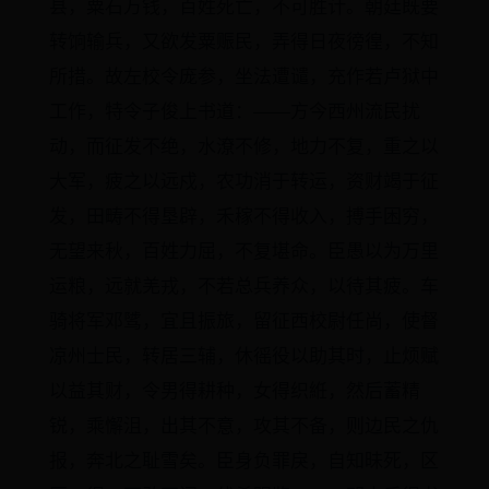
县，粟石万钱，百姓死亡，不可胜计。朝廷既要
转饷输兵，又欲发粟赈民，弄得日夜徬徨，不知
所措。故左校令庞参，坐法遭谴，充作若卢狱中
工作，特令子俊上书道：——方今西州流民扰
动，而征发不绝，水潦不修，地力不复，重之以
大军，疲之以远戍，农功消于转运，资财竭于征
发，田畴不得垦辟，禾稼不得收入，搏手困穷，
无望来秋，百姓力屈，不复堪命。臣愚以为万里
运粮，远就羌戎，不若总兵养众，以待其疲。车
骑将军邓骘，宜且振旅，留征西校尉任尚，使督
凉州士民，转居三辅，休徭役以助其时，止烦赋
以益其财，令男得耕种，女得织絍，然后蓄精
锐，乘懈沮，出其不意，攻其不备，则边民之仇
报，奔北之耻雪矣。臣身负罪戾，自知昧死，区