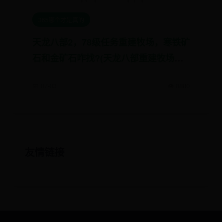
365哪个才是真的
天龙八部2，78级任务重建牧场，寒铁矿
石和金矿石咋找?(天龙八部重建牧场后
续)
📅 07-03
👁️ 8880
友情链接