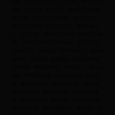
右臂，可见他实无大志，不足为忧。惟目前贼势
新盛，未可争锋，兵不厌权，愿明府宽假辔策，
勿与拘牵，诩自然有法平贼呢！”棱慨然许诺。
此公也特具青眼。诩即告别就任，悬赏购募壮
士，分列三等：上等是专行攻劫；中等是好为偷
盗；下等是不事家产，游荡失业。这三等莠民，
令掾史以下，各举所知，招罗得数百人，由诩亲
自挑选，汰弱留强，尚得百余。当下设酒与宴，
许贷前罪，嘱使投入贼中，诱令劫掠，一面伏兵
待着。等到贼众前来，便由伏兵突出，并力兜
拿，得擒斩数百人；余贼经此巨创，不敢出头。
诩又想到别法，潜召缝纫为业，家况贫穷的男
妇，叫他佣作贼衣，缝就记号，另许优给工资，
遣令依计办理。百姓已恨贼切骨，得了诩命，自