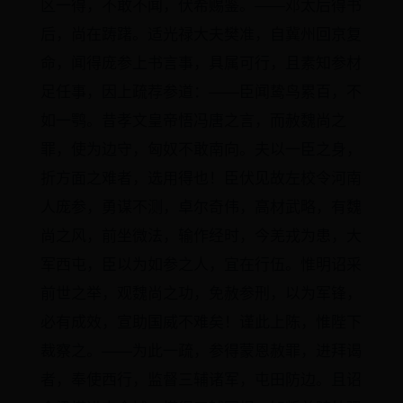
区一得，不敢不闻，伏希赐鉴。——邓太后得书
后，尚在踌躇。适光禄大夫樊准，自冀州回京复
命，闻得庞参上书言事，具属可行，且素知参材
足任事，因上疏荐参道：——臣闻鸷鸟累百，不
如一鹗。昔孝文皇帝悟冯唐之言，而赦魏尚之
罪，使为边守，匈奴不敢南向。夫以一臣之身，
折方面之难者，选用得也！臣伏见故左校令河南
人庞参，勇谋不测，卓尔奇伟，高材武略，有魏
尚之风，前坐微法，输作经时，今羌戎为患，大
军西屯，臣以为如参之人，宜在行伍。惟明诏采
前世之举，观魏尚之功，免赦参刑，以为军锋，
必有成效，宣助国威不难矣！谨此上陈，惟陛下
裁察之。——为此一疏，参得蒙恩赦罪，进拜谒
者，奉使西行，监督三辅诸军，屯田防边。且诏