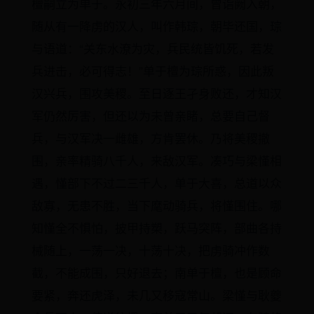
檀嗣立为单于。永初三年六月间，曾诣阙入朝，
随从有一降虏的汉人，叫作韩琮，朝毕还国，琮
与语道：“关东水潦为灾，兵民统皆饥死，若发
兵进击，必可得志！”单于檀为琮所惑，因此叛
汉兴兵，围攻美稷。至日逐王孑身败还，才知汉
军仍然厉害，但还以为未曾亲睹，总要自己督
兵，与汉军决一雌雄，方肯罢休。乃将美稷撤
围，亲率精骑八千人，来敌汉军。凑巧与梁慬相
遇，慬部下不过二三千人，单于大喜，总道以众
敌寡，无患不胜，当下麾动骑兵，将慬围住。哪
知慬全不惧怕，披甲持槊，跃马突阵，部曲各持
械随上，一荡一决，十荡十决，把虏骑冲作数
截，不能成围，只好退去；南单于檀，也是顾命
要紧，奔还虎泽，未几又移寇常山。梁慬与耿夔