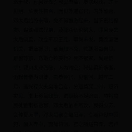
迭干政，有何好处？司空周章，屡次规谏，并不
见用。章素性戆直，因见外戚宦官，内外蒙蔽，
邓太后始终未晤，免不得愤激起来，当下密结僚
友，谋诛邓骘兄弟，及郑众蔡伦诸人，并且废去
太后嗣皇，改立平原王胜。事尚未发，竟致漏泄
机关，把章褫职；章自知不免，忙即服毒自尽。
是何等事，乃敢仓猝妄行？死不累家，尚是侥
幸！颍川太守张敏，入为司空；司徒梁鲔病逝，
仍起鲁恭为司徒。鲁恭免官，见前回。越年二
月，遣光禄大夫樊准吕仓，分巡冀兖二州，赈济
灾民。准上移民政策，谓赈给不足济事，应将灾
民徙置荆扬熟郡。邓太后依准所议，民得少苏。
会仲夏大旱，邓太后亲幸雒阳寺，令若卢狱中囚
犯，解入寺中，面加讯问。官之所居曰寺，若卢