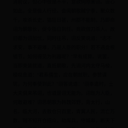
消前议，但心中很是不平，意欲伺隙害诩。设心
如此，全是儉人行径。会闻朝歌贼宁季，聚众数
千，攻杀长史，猖狂日甚，州郡不能制，乃即命
诩为朝歌长，促令指日到任。竟欲借刀杀人。故
旧都为诩加忧，同时往吊，诩反笑说道：“志不
求安，事不避难，乃是人臣的职分！若不遇盘根
错节，如何得见为利器呢？”早有成算。说罢，
当即束装就道，直抵朝歌，先谒河内太守马棱，
棱叹息道：“君系儒生，应在朝就职，参赞谋
犹，为何奉使到此？”诩答说道：“诩奉遣时，士
大夫俱来吊诩，也道是诩无能为。诩既为人臣，
何敢避难？诩思朝歌为韩魏郊野，背太行，山
名。临大河，去敖仓只百里，青冀人民，流亡万
数，贼不知开仓招众，劫库兵，守城皋，断天下