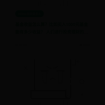
365bet提款要多久
基金收益怎么算？比如买入1000元基金
能有多少收益？ 人们进行投资理财的目
的，是为了增加闲置资金利用率，且从
📅 07-03
👁️ 9784
中得到一定的收益。很多刚刚接触基金
的投资者或许不知道基金的收益该如...