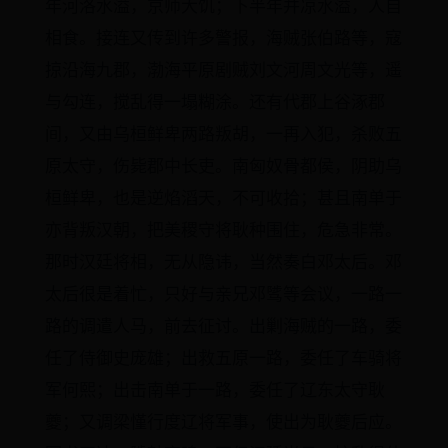
年河洛水溢，京师大饥；下半年并凉水溢，人自
相食。接连又传到许多警报，海贼张伯路等，寇
掠沿海九郡，渤海平原剧贼刘文河周文光等，遥
与勾连，搅乱得一塌糊涂。还有代郡上谷涿郡
间，又由乌桓鲜卑两路叛胡，一再入犯，杀败五
原太守，伤毙郡中长吏。南匈奴骨都侯，阴助乌
桓鲜卑，也是逆焰滔天，不可收拾；甚且南单于
亦背叛汉朝，把美稷守将耿种围住，危急非常。
那时汉廷将相，无从隐讳，当然奏白邓太后。邓
太后很是着忙，只好与亲兄邓骘等会议，一路一
路的调遣人马，前去征讨。出剿海贼的一路，委
任了侍御史庞雄；出救五原一路，委任了车骑将
军何熙；出击南单于一路，委任了辽东太守耿
夔；又调梁慬行度辽将军事，使出为耿夔后应。