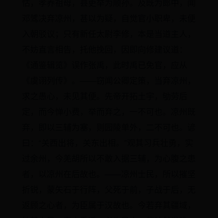
怙，孝养祖母，县吏举为顺孙。及既为郎中，闻
邓骘决弃凉州，甚以为疑，自觉官小职卑，未便
入朝驳议；只有新任太尉李修，本是当道主人，
不妨直言相告，托他挽回，因即向修建议道：
《通鉴辑览》误作张禹，此时禹已免官，应从
《虞诩列传》。——窃闻公卿定策，当弃凉州，
求之愚心，未见其便。先帝开拓土宇，劬劳后
定，而今惮小费，举而弃之，一不可也。凉州既
弃，即以三辅为塞，则园陵单外，二不可也。谚
曰：“关西出将，关东出相。”观其习兵壮勇，实
过余州，今羌胡所以不敢入据三辅，为心腹之患
者，以凉州在后故也。——凉州士民，所以摧坚
折锐，蒙矢石于行阵，父死于前，子战于后，无
返顾之心者，为臣属于汉故也。今若弃其疆域，