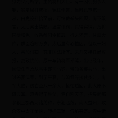
狱为少府所掌，主鞫将相大臣。有一囚徒犯杀人
罪，实是屈打成招，冤枉牵累，当时已奄奄一
息，由吏役扛抬至前，可怜他举头四顾，尚不敢
言，太后察出情隐，温言讯鞫，具得实情，乃将
囚徒释免，收系雒阳令抵罪。行未还宫，甘霖大
降，群臣喧呼万岁。太后虽有心恤囚，但以一妇
人，亲加讯鞫，究非国法所宜。未几又接任尚败
报，复致忧劳。原来车骑将军邓骘，出屯经年，
因使任尚及从事中郎司马钧，带领各部兵马，出
讨羌豪滇零，到了平襄，与滇零等接仗多时，尚
军大败，伤亡至八千余人，慌忙遁回。此人原不
堪典军。滇零得了胜仗，竟自称天子，招集武都
参狼上郡西河诸羌种，东犯赵魏，南入益州，攻
杀汉中太守董炳，转掠三辅，气焰甚盛。湟中诸