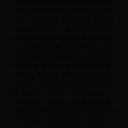
与征西校尉任尚等，出讨诸羌，因各郡兵马尚未
到齐，乃留屯汉阳，但遣前哨数千骑，窥探诸羌
动静。不意到了冀西，突与钟羌相遇，急切不能
抵敌，竟被杀死千余人，余众狼狈逃归。可巧西
域副校尉梁慬驰归，行抵敦煌，奉诏为邓骘援
应，因即引兵转赴张掖，击破诸羌万余人，斩获
过半。再进至姑藏，羌豪三百余人，畏威乞降，
慬曲为晓谕，遣还故地，各羌豪喜跃而去。是年
边疆未靖，腹地多灾，郡国十八处地震，四十一
处雨水，二十八处大风雨雹。太尉徐防，司农尹
勤，相继引咎，上书辞职。邓太后准令免官，三
公以灾异罢免，实自此始。命太傅张禹为太尉，
太常周章为司空。宦官鄛乡侯郑众，及尚方令蔡
伦，乘机干政，为邓太后所宠幸。外戚宦官，更