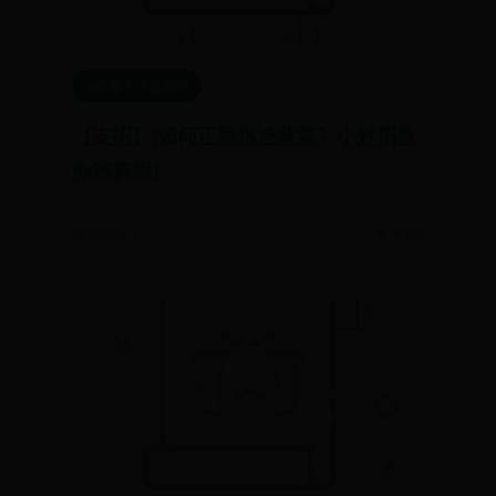
365哪个才是真的
【支招】|如何正确挑选紫菜？小妙招教
你辨真假！
📅 06-29
👁️ 8318