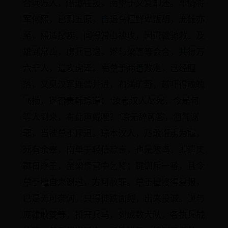
合兵万人，倍道往援，南单于又复却还。车骑将
军何熙，已到五原，击退乌桓鲜卑叛胡，庞雄亦
至，熙适撄疾，闻得常山被攻，因遣雄驰救。及
雄到常山，虏兵已退，遂与梁慬等会合，共得万
六千人，进攻虎泽。南单于两番败走，已经胆
落，又见汉军连营并进，布满旷野，越吓得魂魄
飞扬，遂召责韩琮道：“汝言汉人尽死，今是何
等人到来，有此声威哩？”琮无辞可答，匍匐谢
罪，当被单于斥退。琮本汉人，乃敢诳虏为寇，
死有余辜，南单于轻信琮言，也是笨鸟。即遣奥
鞬日逐王，至梁慬营中乞降；鞬训斥一番，且令
单于檀自来谢过，方可赦罪。单于檀接得复报，
已是无可奈何，只得徒跣面缚，出来投诚。慬与
庞雄耿夔等，排开兵马，列成数大队，各执兵械