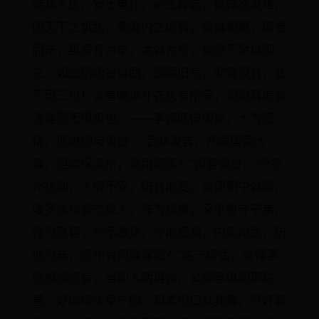
徙其人民，安土重迁，必生异志，倘猝然发难，
因天下之饥乱，乘海内之虚弱，豪雄相聚，席卷
而东，虽贲育为卒，太公为将，犹恐不足以御
之。如此则函谷以西，园陵旧京，非复汉有，此
不可三也！议者喻以补衣犹有所完，诩恐其疽食
浸淫而无限极也。——李修既得诩议，大为感
悟，便进诩与语道：“若非汝言，几误国家大
事；但欲保凉州，须用何策？”诩答说道：“今凉
州扰动，人情不安，防有他变。诚使朝中公卿，
收罗该州豪杰数人，作为掾属，又引牧守子弟，
授为散官；外示激扬，令他感激，内实拘致，防
他为非，凉州有何难保呢？”这一席话，说得李
修频频点首，当即入朝再议，公卿等俱同声称
善。好似墙头草一般。邓骘见口众我寡，只好取