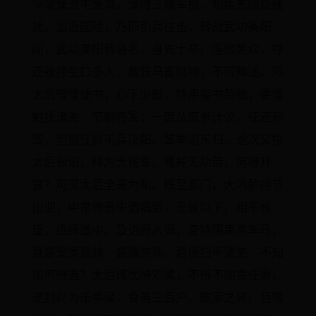
令梁慬进屯金城。慬得三辅军报，知叛羌随处骚
扰，迫近园陵，乃即引兵往击，转战武功美阳
间，武功美阳皆县名。身先士卒，连败羌众，夺
还被掠生口多人，截获马畜财物，不可殚述。邓
太后得慬捷书，心下少慰，特用玺书劳勉，委慬
剿抚诸羌，节制各军；一面从庞参计议，征还邓
骘，但留任尚屯兵汉阳。骘奉诏东归，途次又接
太后恩诏，拜为大将军。骘并无功劳，何得升
官？可见太后全是为私。既至都门，大鸿胪持节
出迎，中常侍赍牛酒犒劳，王侯以下，相率候
望，络绎道中。及诣阙入谒，复特赐束帛车马，
真是宠灵显赫，震耀京师。若使扫平诸羌，不知
如何待遇？太后既优待邓骘，不得不加赏任尚，
遂封尚为乐亭侯，食邑三百户。败军之将，且得