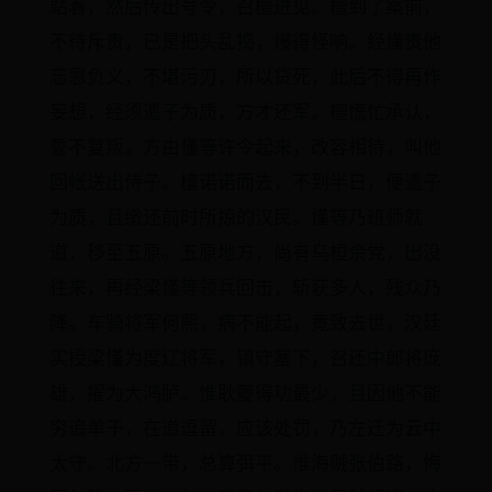
站着，然后传出号令，召檀进见。檀到了案前，
不待斥责，已是把头乱捣，爆得怪响。经慬责他
忘恩负义，不堪污刃，所以贷死，此后不得再作
妄想，经须遣子为质，方才还军。檀慌忙承认，
誓不复叛。方由慬等许令起来，改容相待，叫他
回帐送出侍子。檀诺诺而去，不到半日，便遣子
为质，且缴还前时所掠的汉民。慬等乃班师就
道，移至五原。五原地方，尚有乌桓余党，出没
往来，再经梁慬等领兵回击，斩获多人，残众乃
降。车骑将军何熙，病不能起，竟致去世，汉廷
实授梁慬为度辽将军，镇守塞下，召还中郎将庞
雄，擢为大鸿胪。惟耿夔得功最少，且因他不能
穷追单于，在道逗留，应该处罚，乃左迁为云中
太守。北方一带，总算弭平。惟海贼张伯路，悔