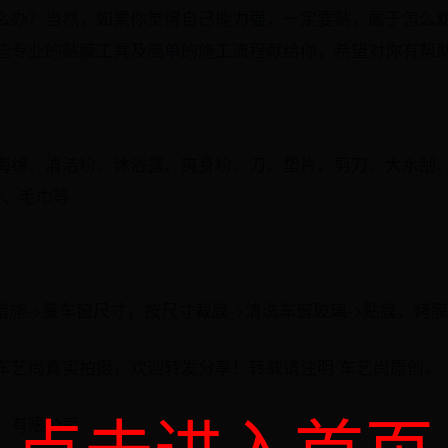
么办？当然，如果你觉得自己能力强，一定要贴，属于怎么
些专业的贴膜工具及简单的施工流程献给你，希望对你有帮
海绵、清洁粉、沐浴露、爽身粉、刀、垫片、剪刀、大水刮
壶、毛巾等
护措施->量车窗尺寸，按尺寸裁膜->清洗车窗玻璃->贴膜、烤膜
车艺尚真实拍摄，欢迎转发分享！转载请注明 车艺尚原创。
）有限公司