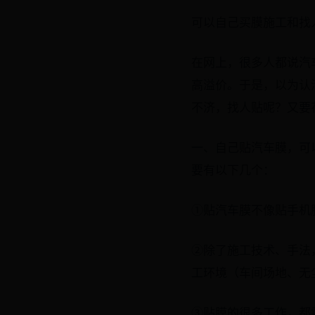
可以自己买膜施工和找
在网上，很多人都说汽
高溢价。于是，以为认
不济，找人贴呢？又要
一、自己贴汽车膜，可
要有以下几个：
①贴汽车膜不像贴手机
②除了施工技术、手法
工环境（车间场地、无尘
③贴膜的很多工作，都