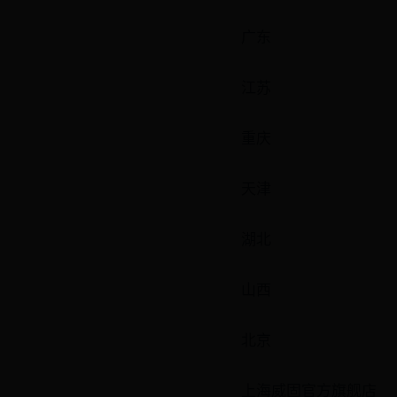
广东
江苏
重庆
天津
湖北
山西
北京
上海威固官方旗舰店