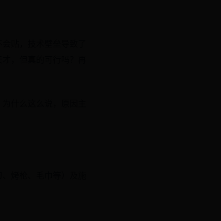
不会贴，技术壁垒导致了
天才，但真的可行吗？再
！为什么这么说，原因主
。
刀、烤枪、毛巾等）及施