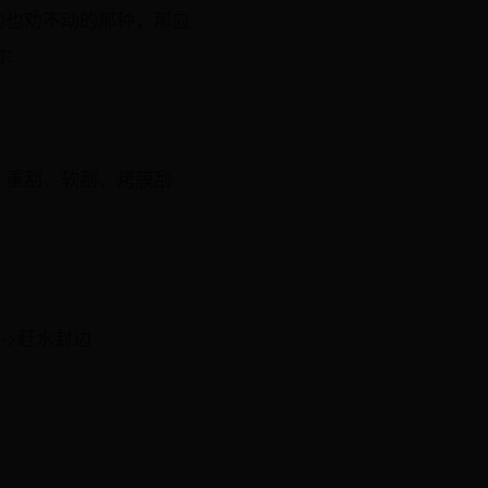
劝也劝不动的那种，那应
助：
、重刮、软刮、烤膜刮
->赶水封边