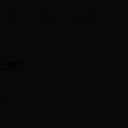
哪个才是真的
365bet官网注册
365bet提款要多久
少钱？