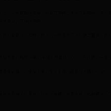
人士，一点基础也没有，想自己直接上手贴汽车膜的，不论
在此建议，还是拉倒吧。
钱？如果自己买膜，找人（一般是找门店）施工要多少钱？一般
下来，耗时3~4h，平均工时费以100~300元计算，一般在3
面保护膜），全车下来，专车专用的膜耗时大概10~12h，手
反被聪明误了，其实，你实际核算下来会发现，这种做法不