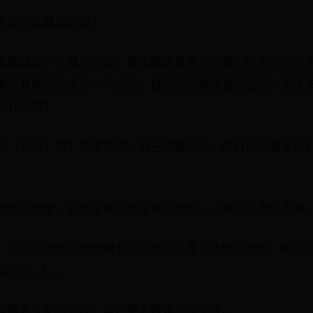
人贴汽车膜怎么样？
车贴膜是一个暴利行业，其实膜本身并不值钱，但苦于自己
清了真相你产生了一个念头，自己买汽车膜自己贴呢？想法
花几个钱？
以（可行）吗？简单的说，自己买膜可以，但自己贴膜不行
膜那么简单，它还是有一定技术成分的，一般人还真贴不来
，汽车贴膜还需要依赖专业的施工工具（比如：刮板、美工
空间...）。
需要多人配合完成，自己单人很难独立完成。