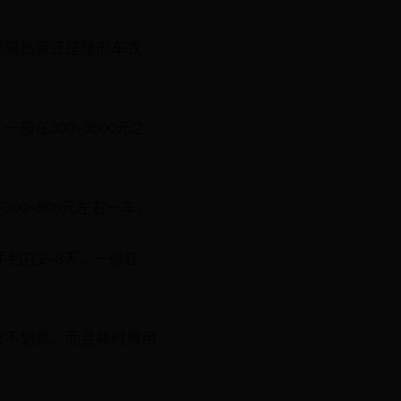
是隔热膜还是隐形车衣
在300~3500元之
00~800元左右一车；
包在2~3天，一般在
仅不划算，而且耗时费用