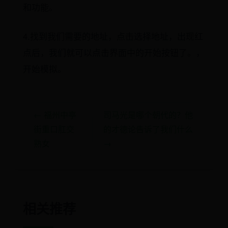
和功能。
4.找到我们需要的地址，点击选择地址，出现红
点后，我们就可以点击界面中的开始按钮了。，
开始模拟。
← 福州中亭
司马光是哪个朝代的？他
街重口肛交
的才德论告诉了我们什么
熟女
→
相关推荐