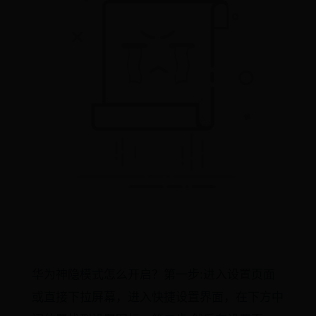
华为神隐模式怎么开启？第一步:进入设置页面
或直接下拉屏幕，进入快捷设置界面，在下方中