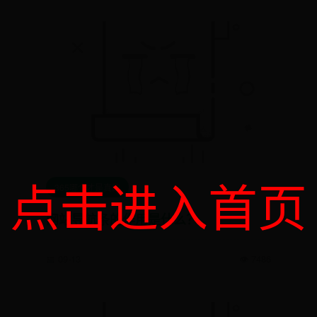
点击进入首页
365哪个才是真的
网站导航条的作用是什么？
📅 09-13
👁️ 7486