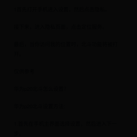
1首先打开手机进入设置，然后点击隐私。
接下来，进入隐私页面，点击定位服务。
最后，当你访问我的位置时，北斗功能将被打
开。
仅供参考
华为p20北斗怎么设置？
华为p20北斗设置方法:
1.首先在手机主界面选择设置，然后进入下一
步。