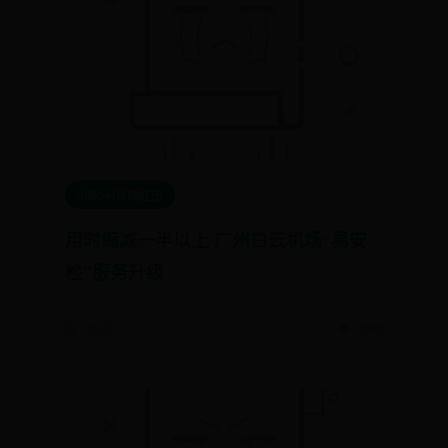
365bet官网注册
用时缩减一半以上 广州白云机场“易安
检”服务升级
📅 10-07
👁️ 1660