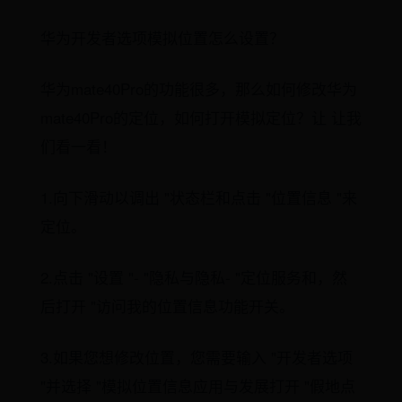
华为开发者选项模拟位置怎么设置？
华为mate40Pro的功能很多，那么如何修改华为
mate40Pro的定位，如何打开模拟定位？让 让我
们看一看！
1.向下滑动以调出 "状态栏和点击 "位置信息 "来
定位。
2.点击 "设置 "- "隐私与隐私- "定位服务和，然
后打开 "访问我的位置信息功能开关。
3.如果您想修改位置，您需要输入 "开发者选项
"并选择 "模拟位置信息应用与发展打开 "假地点