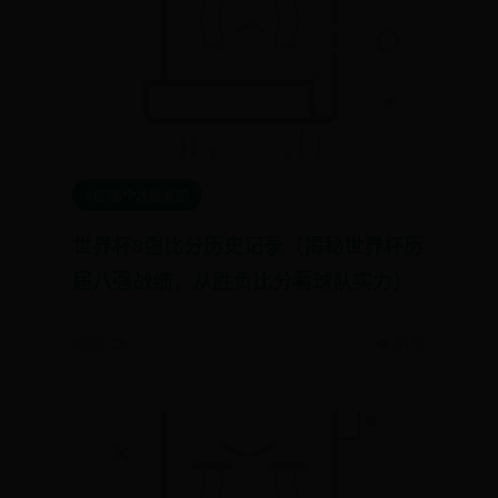
365哪个才是真的
世界杯8强比分历史记录（揭秘世界杯历
届八强战绩，从胜负比分看球队实力）
📅 07-25
👁️ 6112