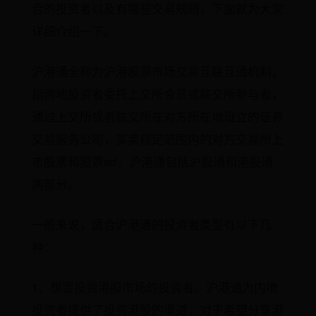
合的投资者以及有哪些交易规则，下面就为大家
详细介绍一下。
沪港通全称为沪港股票市场交易互联互通机制，
指两地投资者委托上交所会员或联交所参与者，
通过上交所或者联交所在对方所在地设立的证券
交易服务公司，买卖规定范围内的对方交易所上
市股票和股票etf，沪港通包括沪股通和港股通
两部分。
一般来说，适合沪港通的投资者类型有以下几
种：
1、想要投资港股市场的投资者。沪港通为内地
投资者提供了投资港股的渠道，对于希望分享港