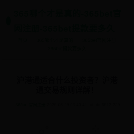
365哪个才是真的-365bet官
网注册-365bet提款要多久
首页
365哪个才是真的
365bet官网注册
365bet提款要多久
沪港通适合什么投资者？沪港
通交易规则详解！
365bet官网注册
2025-06-29 03:40:41
admin
6912
229