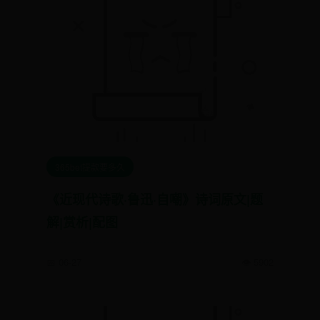
365bet提款要多久
《近现代诗歌·鲁迅·自嘲》诗词原文|题
解|赏析|配图
📅 06-27
👁️ 5902