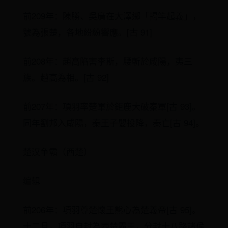
前209年：陳勝、吳廣在大澤鄉「揭竿起義」，
號為張楚，各地紛紛響應。[古 91]
前208年：趙高陷害李斯，腰斬於咸陽，夷三
族。趙高為相。[古 92]
前207年：項羽率楚軍於鉅鹿大破秦軍[古 93]。
同年劉邦入咸陽，秦王子嬰投降，秦亡[古 94]。
楚汉争霸（西楚）
编辑
前206年：項羽尊楚懷王熊心為楚義帝[古 95]。
十二月，項羽自封為西楚霸王，分封十八路諸侯