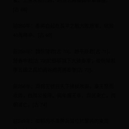
[古 68]
前260年：秦將白起在長平之戰大敗趙軍，坑殺
40萬降卒。[古 69]
前258年：魏信陵君[古 70]、趙平原君[古 71]、
楚春申君[古 72]於邯鄲城下大破秦軍；後信陵君
率五國之兵於函谷關再勝秦軍[古 73]。
前256年：周赧王號召天下諸侯攻秦，秦王怒而
攻周，西周公投降。同年赧王卒，周民東亡，周
朝滅亡。[古 74]
前249年：秦相呂不韋帶兵滅位於鞏邑的東周