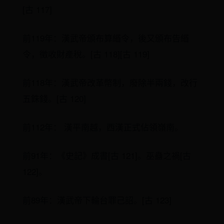
[古 117]
前119年：漢武帝頒布算緡令，後又頒布告緡
令，徵收財產稅。[古 118][古 119]
前118年：漢武帝改革幣制，廢除半兩錢，改行
五銖錢。[古 120]
前112年： 漢平南越，西漢正式佔領嶺南。
前91年：《史記》成書[古 121]。巫蠱之禍[古
122]。
前89年：漢武帝下輪台罪己詔。[古 123]