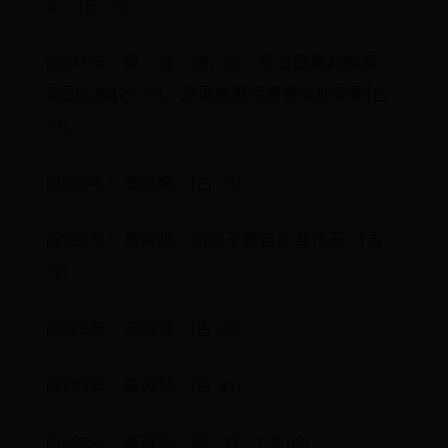
公。[古 75]
前241年：韓、魏、趙、衛、楚五國聯兵擊秦，
秦國反擊[古 76]。楚再遷都至壽春以避秦軍[古
77]。
前230年：秦滅韓。[古 78]
前228年：秦滅趙。趙公子嘉自立為代王。[古
79]
前225年：秦滅魏。[古 80]
前223年：秦滅楚。[古 81]
前222年：秦滅燕、越、代。[古 82]