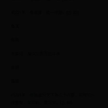
前221年：秦滅齊，統一中原。[古 83]
秦漢
编辑
主条目：秦汉三国历史年表
秦朝
编辑
前221年：秦始皇分天下為三十六郡；同年統一
度量衡，車同軌，書同文。[古 84]