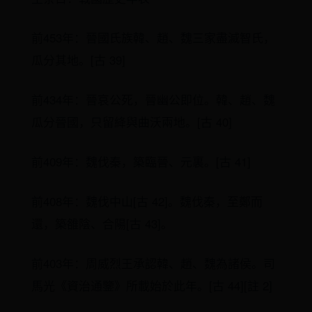
前453年：晉國氏族韓、趙、魏三家盡滅智氏，
瓜分其地。[古 39]
前434年：晉哀公死，晉幽公即位。韓、趙、魏
瓜分晉國，只留絳與曲沃兩地。[古 40]
前409年：魏伐秦，築臨晉、元裏。[古 41]
前408年：魏伐中山[古 42]。魏伐秦，至鄭而
還，築雒陰、合陽[古 43]。
前403年：周威烈王承認韓、趙、魏為諸侯。司
馬光《資治通鑒》所載始於此年。[古 44][註 2]