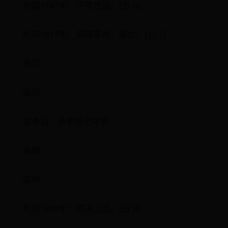
約前1747年：不降西征。[古 6]
約前1617年：商湯革命，夏亡。[古 7]
商周
编辑
主条目：商朝歷史年表
商朝
编辑
約前1600年：成湯之治。[古 8]