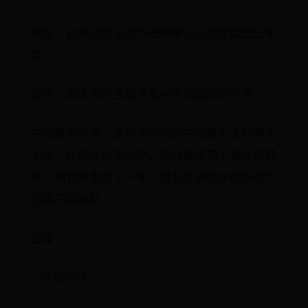
提示：此条目的主题不是中華人民共和國歷史年
表。
提示：此条目的主题不是中华民国历史年表。
中國歷史年表，是依年份列出中國歷史上的重大
事件。在朝代更迭之間，執政權經常不會立即轉
移，朝代結束的下一年，並非代表該年份為朝代
的真正起始點。
目录
1 传疑时代