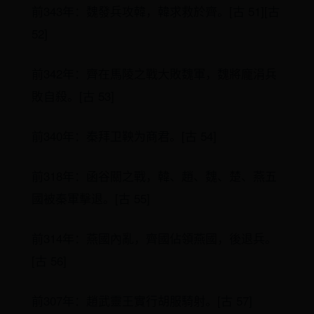
前343年：魏發兵攻韓，韓求救於齊。[古 51][古
52]
前342年：齊在馬陵之戰大敗魏軍，魏將龐涓兵
敗自殺。[古 53]
前340年：秦拜卫鞅为商君。[古 54]
前318年：函谷關之戰，韓、趙、魏、楚、燕五
國被秦軍擊退。[古 55]
前314年：燕國內亂，齊國佔領燕國，後退兵。
[古 56]
前307年：趙武靈王實行胡服騎射。[古 57]