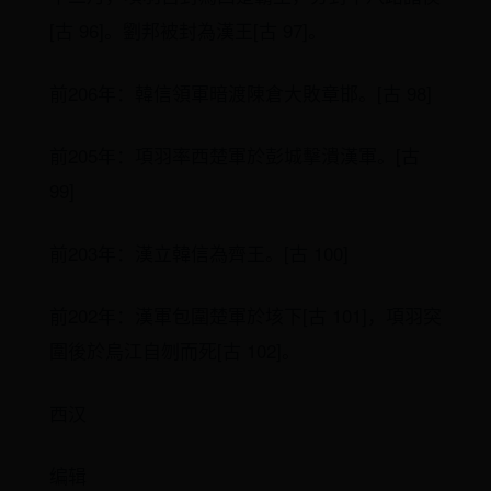
[古 96]。劉邦被封為漢王[古 97]。
前206年：韓信領軍暗渡陳倉大敗章邯。[古 98]
前205年：項羽率西楚軍於彭城擊潰漢軍。[古
99]
前203年：漢立韓信為齊王。[古 100]
前202年：漢軍包圍楚軍於垓下[古 101]，項羽突
圍後於烏江自刎而死[古 102]。
西汉
编辑