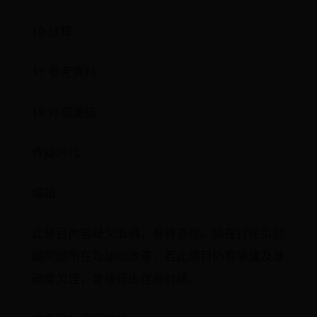
10 註釋
11 參考資料
12 外部連結
传疑时代
编辑
此條目內容疑欠准确，有待查證。請在讨论页討
論問題所在及加以改善，若此條目仍有爭議及准
确度欠佳，會被提出存廢討論。