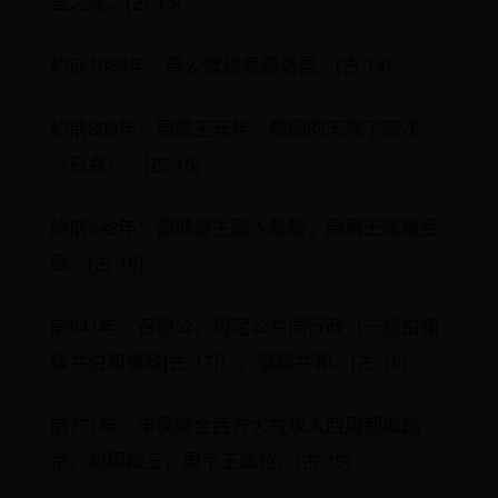
監之亂。[古 13]
約前1039年：周公營建東都洛邑。[古 14]
約前899年：周懿王元年，鄭國的天亮了两次
（日食）。[古 15]
約前842年：都城發生國人暴動，周厲王逃離至
彘。[古 16]
前841年：召穆公、周定公共同行政（一說由諸
侯共伯和攝政[古 17]），號稱共和。[古 18]
前771年：申侯聯合西方犬戎攻入西周都城鎬
京，殺周幽王，周平王繼位。[古 19]