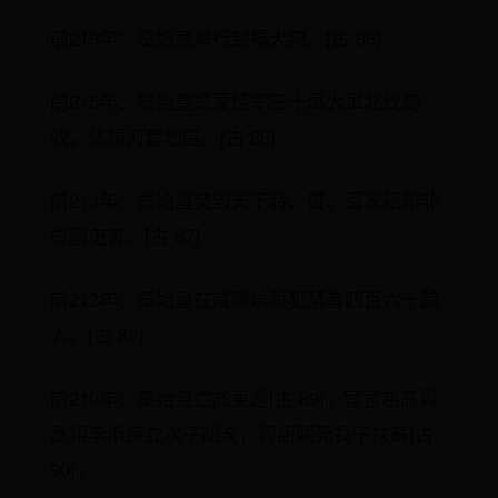
前219年：秦始皇舉行封禪大典。[古 85]
前215年：秦始皇命蒙恬率三十萬大軍北伐匈
奴，佔領河套地區。[古 86]
前213年：秦始皇焚毀天下詩、書、百家語和非
秦國史書。[古 87]
前212年：秦始皇在咸陽坑殺犯禁者四百六十餘
人。[古 88]
前210年：秦始皇亡於東巡[古 89]。宦官趙高與
丞相李斯擁立次子胡亥，假詔賜死長子扶蘇[古
90]。