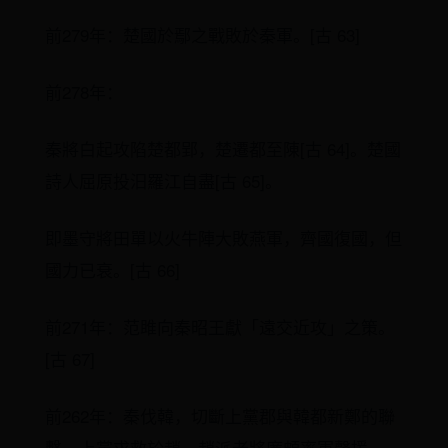
前279年：楚國於鄢之戰敗於秦軍。[古 63]
前278年：
秦將白起攻陷楚都郢，楚遷都至陳[古 64]。楚國
詩人屈原投汨羅江自盡[古 65]。
即墨守將田單以火牛陣大敗燕軍，齊國復國，但
國力已衰。[古 66]
前271年：范雎向秦昭王獻「遠交近攻」之策。
[古 67]
前262年：秦伐韓，切斷上黨郡與韓都新鄭的聯
繫。上黨求救於趙，趙派老將廉頗率軍聲援。