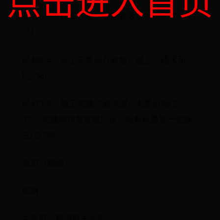
点击进入首页
前496年：吳軍伐越，闔閭戰敗並因傷而亡。[古
35]
前494年：吳王夫差興兵敗越，越王勾踐求和。
[古 36]
前473年：越王勾踐消滅吳國，夫差自殺[古
37]。勾踐與齊晉會盟於徐，為春秋最後一個霸
主[古 38]。
東周（戰國）
编辑
主条目：戰國歷史年表