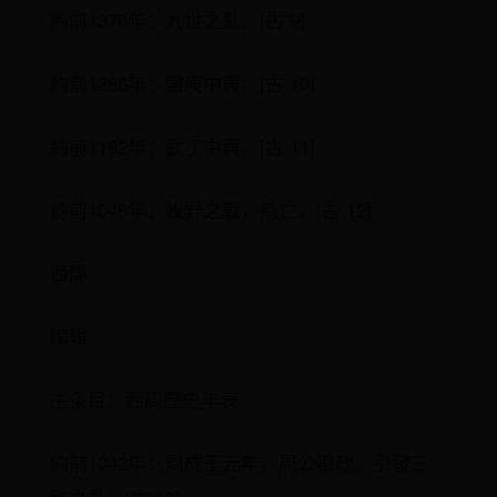
約前1370年：九世之亂。[古 9]
約前1286年：盤庚中興。[古 10]
約前1192年：武丁中興。[古 11]
約前1046年：牧野之戰，商亡。[古 12]
西周
编辑
主条目：西周歷史年表
約前1042年：周成王元年，周公攝政，引發三