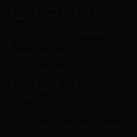
前296年：齊、韓、魏、趙、宋、中山六國聯兵
攻秦，秦割地予韓、魏以求和。[古 58]
前287年：趙、魏、韓、燕、楚五國聯兵攻秦，
秦被迫割地給趙、魏以求和。
前286年：齊國攻滅宋國。[古 59]
前284年：燕、秦、韓、趙、魏五國聯兵攻齊，
燕軍陷齊都臨淄[古 60]。齊失七十餘城，只餘莒
和即墨[古 61]。
前280年：秦將司馬錯攻陷楚國黔中，楚國割讓
漢北及上庸予秦。[古 62]