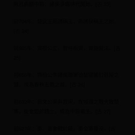
敗且肩膀中箭，諸侯爭霸時代開始。[古 23]
前704年：楚武王熊通稱王，為諸侯稱王之始。
[古 24]
前685年：齊桓公立，管仲相齊，實施變法。[古
25]
前656年：齊桓公率諸侯聯軍迫楚國簽訂召陵之
盟，成為春秋五霸之首。[古 26]
前632年：晉文公率兵救宋，在城濮之戰大敗楚
軍，後會盟於踐土，成為中原霸主。[古 27]
前627年：秦、晉會戰於殽，秦全軍覆沒。[古