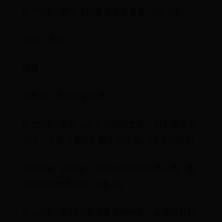
前770年：周平王向東遷都至洛邑。[古 20]
東周（春秋）
编辑
主条目：春秋歷史年表
前722年：鄭莊公平定共叔段之亂。時為魯隱公
元年，史書《春秋》編年始於此。[古 21][註 1]
前720年：周平王、鄭莊公互派兒子為人質，周
天子地位大為降低。[古 22]
前707年：周桓王率諸侯軍隊伐鄭，被鄭莊公打