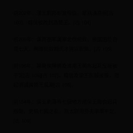
前202年：漢王劉邦即皇帝位，是爲漢高祖[古
103]。韓信被改封為楚王。[古 104]
前200年：漢高祖率漢軍北伐匈奴，被圍困於白
登七天，賄賂匈奴閼氏才得以脫險。[古 105]
前196年：陽夏侯陳豨及淮南王英布起兵反叛被
平定[古 106][古 107]。韓信及梁王彭越被殺，激
起消滅異姓王風潮[古 108]。
前154年：吳王劉濞等七個地方諸侯王聯合起兵
叛變，史稱七國之亂，為太尉周亞夫率軍平定。
[古 109]