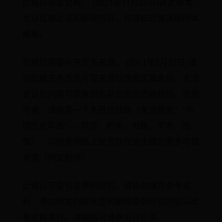
此條目需要更新。 (2021年11月25日)請更新本
文以反映近況和新增内容。完成修改後請移除本
模板。
此條目需要补充更多来源。 (2011年2月27日)请
协助補充多方面可靠来源以改善这篇条目，无法
查证的内容可能會因為异议提出而被移除。致使
用者：请搜索一下条目的标题（来源搜索："中
国历史年表" — 网页、新闻、书籍、学术、图
像），以检查网络上是否存在该主题的更多可靠
来源（判定指引）。
此條目可能包含原创研究。请协助補充参考资
料、添加相关内联标签和删除原创研究内容以改
善这篇条目。详细情况请参见讨论页。