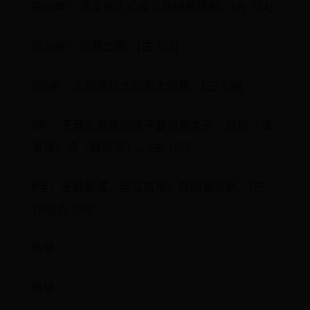
前60年：漢宣帝正式設立西域都護府。[古 124]
前33年：昭君出塞。[古 125]
前8年：王莽繼任大司馬大將軍。[古 126]
6年：王莽立兩歲的孺子嬰為皇太子，自稱「攝
皇帝」或「假皇帝」。[古 127]
8年：王莽篡漢，自立為帝，改國號為新。[古
128][古 129]
新朝
编辑