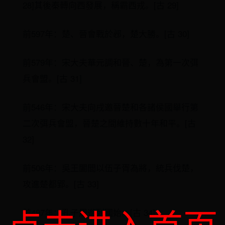
28]其後秦轉向西發展，稱霸西戎。[古 29]
前597年：楚、晉會戰於邲，楚大勝。[古 30]
前579年：宋大夫華元調和晉、楚，為第一次弭
兵會盟。[古 31]
前546年：宋大夫向戌邀晉楚和各諸侯國舉行第
二次弭兵會盟，晉楚之間維持數十年和平。[古
32]
前506年：吳王闔閭以伍子胥為將，統兵伐楚，
攻進楚都郢。[古 33]
前497年：孔子周遊列國始。[古 34]