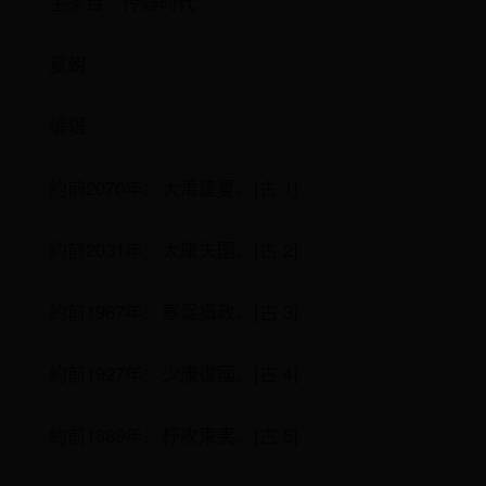
主条目：传疑时代
夏朝
编辑
約前2070年：大禹建夏。[古 1]
約前2031年：太康失国。[古 2]
約前1967年：寒浞攝政。[古 3]
約前1927年：少康復國。[古 4]
約前1889年：杼攻東夷。[古 5]