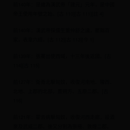
前140年：是歲為漢武帝「建元」元年，是中國
帝王使用年號之始。[古 110][古 111][註 4]
前140年：漢武帝採儒生董仲舒之議，罷黜百
家，表章六經。[古 112][古 113][今 1]
前139年：張騫出使西域，十三年後返國。[古
114][古 115]
前127年：衛青北擊匈奴，收復河南地、隴西、
北地、上郡的北部，置朔方、五原二郡。[古
116]
前121年：霍去病擊匈奴，收復河西走廊，設酒
泉及武威二郡。後又分割為張掖、敦煌二郡。