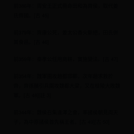
前386年：周安王正式冊命田和為齊侯，取代姜
氏齊國。[古 45]
前379年：齊康公死，姜太公香火斷絕，田氏併
其食邑。[古 46]
前359年：秦孝公任用商鞅，實施變法。[古 47]
前354年：魏軍圍攻趙都邯鄲，次年趙求救於
齊，齊孫臏引兵圍攻魏都大梁，又在桂陵大敗魏
軍。[古 48][註 3]
前344年：魏侯召集逢澤之會，率諸侯朝見周天
子，為中原諸侯首先稱王者。[古 49][古 50]